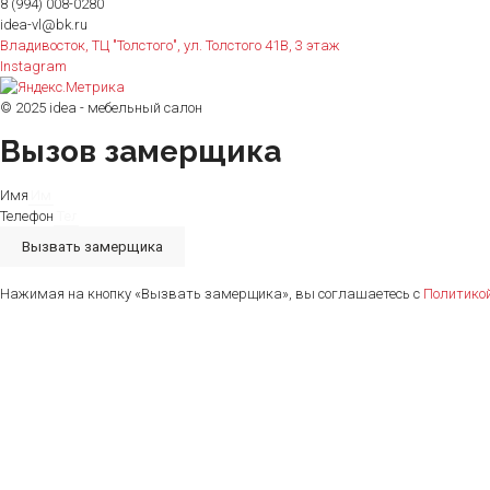
8 (994) 008-0280
idea-vl@bk.ru
Владивосток, ТЦ "Толстого", ул. Толстого 41В, 3 этаж
Instagram
© 2025 idea - мебельный салон
Вызов замерщика
Имя
Телефон
Вызвать замерщика
Нажимая на кнопку «Вызвать замерщика», вы соглашаетесь с
Политико