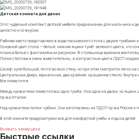
Детская комната для двоих
Этот чудесный комплект детской мебели предназначен для мальчика и де
целостно и со вкусом.
Рабочее место представлено в виде письменного стола с двумя тумбами 
Основной цвет стола — белый, нижние ящики тумб- зеленого цвета, что со
планка белые с фантазийным рисунком. В столешнице врезана вентиляцион
Полки стеллажа очень вместительны, а контрастные цвета ЛДСП создают
Шкаф- купе большой, почти во всю стену, но при этом смотрится легко 
Центральная дверь зеркальная, две крайние- крашенное стекло. Внутри 
Все поместится.
Между кроватями поместилась одна тумба. Она одна на двоих, но ящики 
пр-ва Италия.
Над кроватями полки- кубики. Они изготовлены из ЛДСП пр-ва Россия и
В этой комнате предусмотрено все для комфортной учебы и отдыха детей.
Вызвать замерщика
Быстрые ссылки